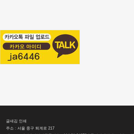
글새김 인쇄
주소 : 서울 중구 퇴계로 217