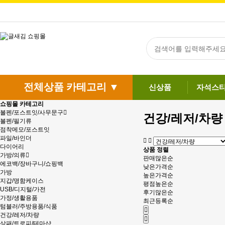
전체상품 카테고리 ▼
신상품
자석스
쇼핑몰 카테고리
볼펜/포스트잇/사무문구
건강/레저/차량
볼펜/필기류
점착메모/포스트잇
파일/바인더
다이어리
상품 정렬
가방/의류
판매많은순
에코백/장바구니/쇼핑백
낮은가격순
가방
높은가격순
지갑/명함케이스
평점높은순
USB/디지털/가전
후기많은순
가정/생활용품
최근등록순
텀블러/주방용품/식품
건강/레저/차량
상패/트로피/테마샵