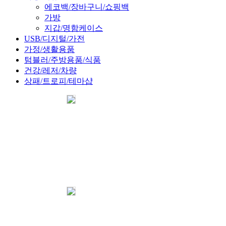
에코백/장바구니/쇼핑백
가방
지갑/명함케이스
USB/디지털/가전
가정/생활용품
텀블러/주방용품/식품
건강/레저/차량
상패/트로피/테마샵