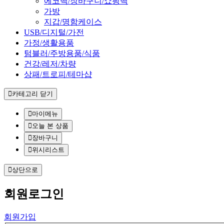
에코백/장바구니/쇼핑백
가방
지갑/명함케이스
USB/디지털/가전
가정/생활용품
텀블러/주방용품/식품
건강/레저/차량
상패/트로피/테마샵
카테고리 닫기
마이메뉴
오늘 본 상품
장바구니
위시리스트
상단으로
회원
로그인
회원가입