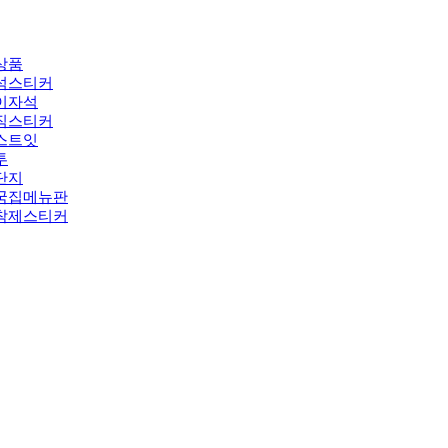
상품
석스티커
이자석
직스티커
스트잇
투
단지
국집메뉴판
착제스티커