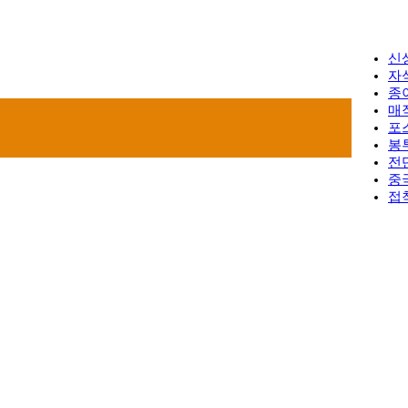
신
자
종
매
포
봉
전
중
접