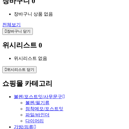
장바구니
0
장바구니 상품 없음
전체보기
장바구니 닫기
위시리스트
0
위시리스트 없음
위시리스트 닫기
쇼핑몰 카테고리
볼펜/포스트잇/사무문구
볼펜/필기류
점착메모/포스트잇
파일/바인더
다이어리
가방/의류