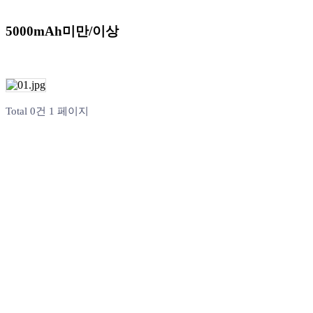
5000mAh미만/이상
Total 0건
1 페이지