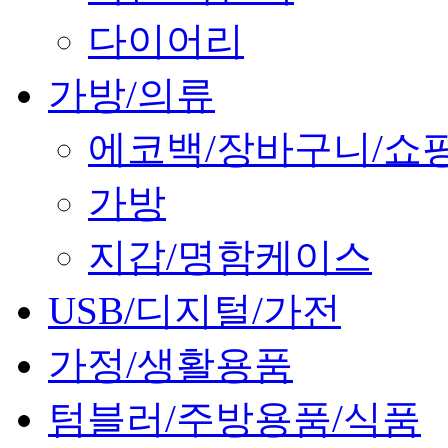
다이어리
가방/의류
에코백/장바구니/쇼
가방
지갑/명함케이스
USB/디지털/가전
가정/생활용품
텀블러/주방용품/식품