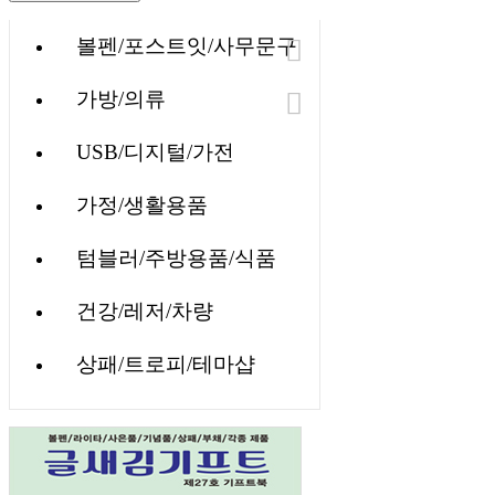
볼펜/포스트잇/사무문구
가방/의류
USB/디지털/가전
가정/생활용품
텀블러/주방용품/식품
건강/레저/차량
상패/트로피/테마샵