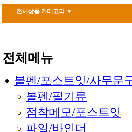
전체상품 카테고리 ▼
전체메뉴
볼펜/포스트잇/사무문
볼펜/필기류
점착메모/포스트잇
파일/바인더