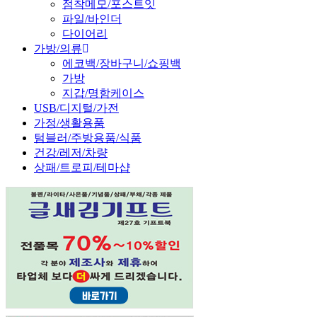
점착메모/포스트잇
파일/바인더
다이어리
가방/의류
에코백/장바구니/쇼핑백
가방
지갑/명함케이스
USB/디지털/가전
가정/생활용품
텀블러/주방용품/식품
건강/레저/차량
상패/트로피/테마샵