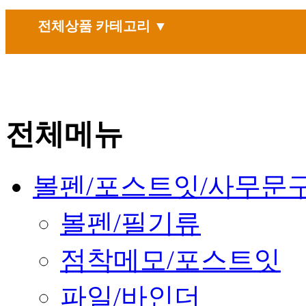
전체상품 카테고리 ▼
전체메뉴
볼펜/포스트잇/사무문
볼펜/필기류
점착메모/포스트잇
파일/바인더