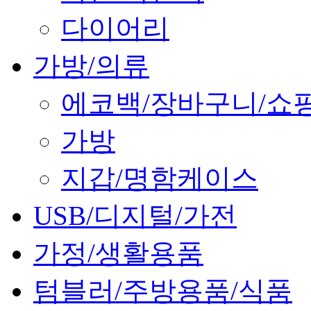
다이어리
가방/의류
에코백/장바구니/쇼
가방
지갑/명함케이스
USB/디지털/가전
가정/생활용품
텀블러/주방용품/식품